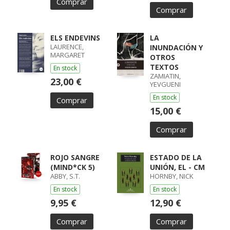
Comprar
Comprar
ELS ENDEVINS
LA
LAURENCE,
INUNDACIÓN Y
MARGARET
OTROS
TEXTOS
En stock
ZAMIATIN,
23,00 €
YEVGUENI
En stock
Comprar
15,00 €
Comprar
ROJO SANGRE
ESTADO DE LA
(MIND*CK 5)
UNIÓN, EL - CM
ABBY, S.T.
HORNBY, NICK
En stock
En stock
9,95 €
12,90 €
Comprar
Comprar