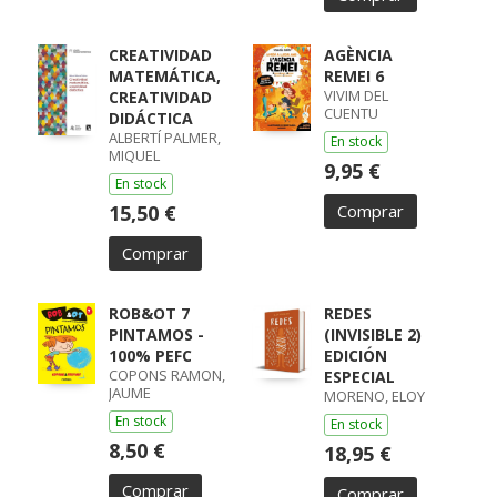
CREATIVIDAD
AGÈNCIA
MATEMÁTICA,
REMEI 6
VIVIM DEL
CREATIVIDAD
CUENTU
DIDÁCTICA
ALBERTÍ PALMER,
En stock
MIQUEL
9,95 €
En stock
15,50 €
Comprar
Comprar
ROB&OT 7
REDES
PINTAMOS -
(INVISIBLE 2)
100% PEFC
EDICIÓN
COPONS RAMON,
ESPECIAL
JAUME
MORENO, ELOY
En stock
En stock
8,50 €
18,95 €
Comprar
Comprar