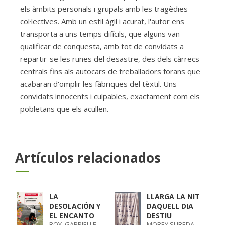
els àmbits personals i grupals amb les tragèdies
col·lectives. Amb un estil àgil i acurat, l'autor ens
transporta a uns temps difícils, que alguns van
qualificar de conquesta, amb tot de convidats a
repartir-se les runes del desastre, des dels càrrecs
centrals fins als autocars de treballadors forans que
acabaran d'omplir les fàbriques del tèxtil. Uns
convidats innocents i culpables, exactament com els
pobletans que els acullen.
Artículos relacionados
LA
LLARGA LA NIT
DESOLACIÓN Y
DAQUELL DIA
EL ENCANTO
DESTIU
ROY, GABRIELLE
MOREY SUREDA,