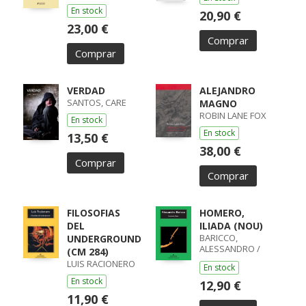
En stock
20,90 €
23,00 €
Comprar
Comprar
VERDAD
ALEJANDRO
SANTOS, CARE
MAGNO
ROBIN LANE FOX
En stock
En stock
13,50 €
38,00 €
Comprar
Comprar
FILOSOFIAS
HOMERO,
DEL
ILIADA (NOU)
BARICCO,
UNDERGROUND
ALESSANDRO /
(CM 284)
ALESSANDRO
LUIS RACIONERO
En stock
BARICCO
En stock
12,90 €
11,90 €