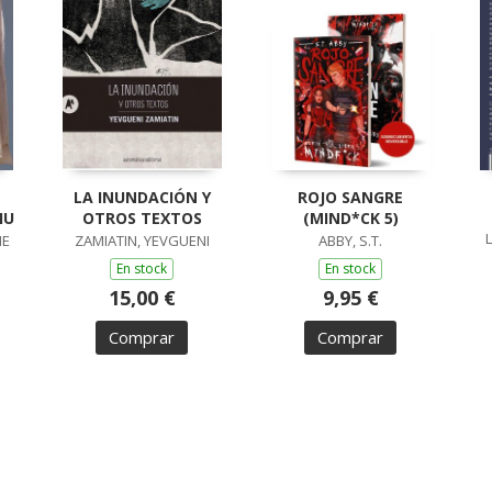
LA INUNDACIÓN Y
ROJO SANGRE
IU
OTROS TEXTOS
(MIND*CK 5)
ME
ZAMIATIN, YEVGUENI
ABBY, S.T.
En stock
En stock
15,00 €
9,95 €
Comprar
Comprar