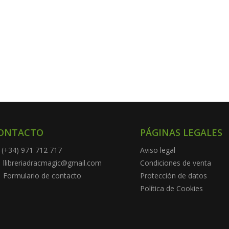
ONTACTO
PÁGINAS LEGALES
(+34) 971 712 717
Aviso legal
llibreriadracmagic@gmail.com
Condiciones de venta
Formulario de contacto
Protección de datos
Política de Cookies