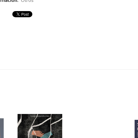
rnación:
Otros