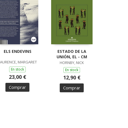
ELS ENDEVINS
ESTADO DE LA
UNIÓN, EL - CM
LAURENCE, MARGARET
HORNBY, NICK
En stock
En stock
23,00 €
12,90 €
Comprar
Comprar