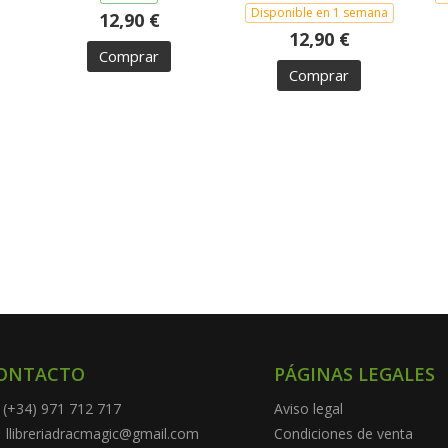
Disponible en 1 semana
12,90 €
12,90 €
Comprar
Comprar
ONTACTO
PÁGINAS LEGALES
(+34) 971 712 717
Aviso legal
llibreriadracmagic@gmail.com
Condiciones de venta