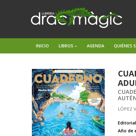
INICIO
LIBROS
AGENDA
QUIÉNES 
CUA
ADU
CUADE
AUTÉN
LÓPEZ V
Editorial
Año de 