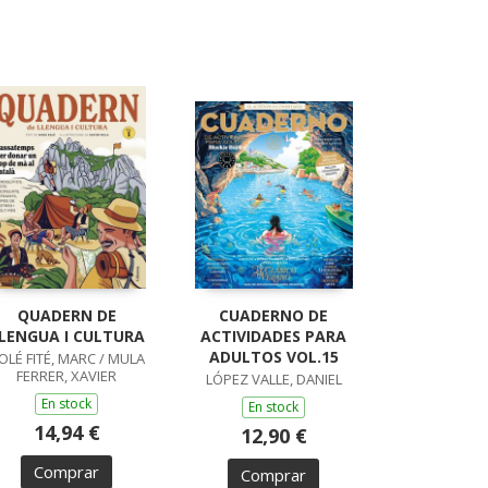
QUADERN DE
CUADERNO DE
LENGUA I CULTURA
ACTIVIDADES PARA
ADULTOS VOL.15
OLÉ FITÉ, MARC / MULA
FERRER, XAVIER
LÓPEZ VALLE, DANIEL
En stock
En stock
14,94 €
12,90 €
Comprar
Comprar