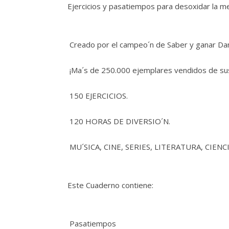
Ejercicios y pasatiempos para desoxidar la me
 Creado por el campeo´n de Saber y ganar Dani
 ¡Ma´s de 250.000 ejemplares vendidos de sus
 150 EJERCICIOS.
 120 HORAS DE DIVERSIO´N.
 MU´SICA, CINE, SERIES, LITERATURA, CIENC
Este Cuaderno contiene:
 Pasatiempos