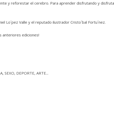
nte y reforestar el cerebro. Para aprender disfrutando y disfrut
el Lo´pez Valle y el reputado ilustrador Cristo´bal Fortu´nez.
 anteriores ediciones!
IA, SEXO, DEPORTE, ARTE...