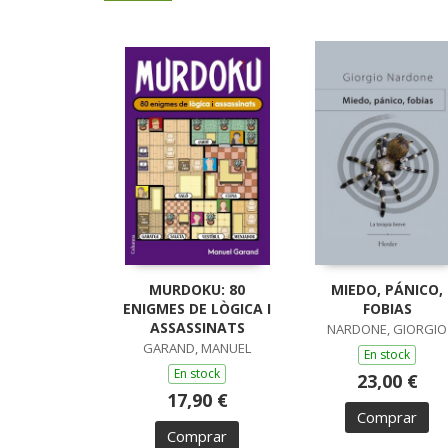
MURDOKU: 80
MIEDO, PÁNICO,
ENIGMES DE LÒGICA I
FOBIAS
ASSASSINATS
NARDONE, GIORGIO
GARAND, MANUEL
En stock
En stock
23,00 €
17,90 €
Comprar
Comprar