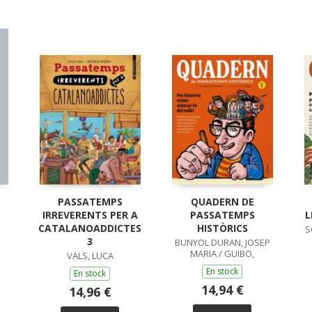
PASSATEMPS
QUADERN DE
IRREVERENTS PER A
PASSATEMPS
L
CATALANOADDICTES
HISTÒRICS
S
3
BUNYOL DURAN, JOSEP
MARIA / GUIBO,
VALS, LUCA
En stock
En stock
14,94 €
14,96 €