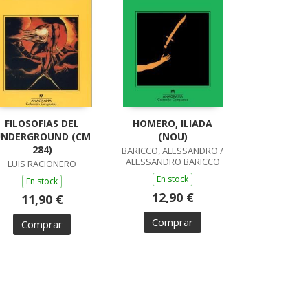
FILOSOFIAS DEL
HOMERO, ILIADA
NDERGROUND (CM
(NOU)
284)
BARICCO, ALESSANDRO /
ALESSANDRO BARICCO
LUIS RACIONERO
En stock
En stock
12,90 €
11,90 €
Comprar
Comprar