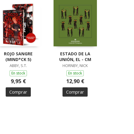
ROJO SANGRE
ESTADO DE LA
(MIND*CK 5)
UNIÓN, EL - CM
ABBY, S.T.
HORNBY, NICK
En stock
En stock
9,95 €
12,90 €
Comprar
Comprar