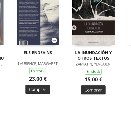
ELS ENDEVINS
LA INUNDACIÓN Y
IU
OTROS TEXTOS
LAURENCE, MARGARET
ME
ZAMIATIN, YEVGUENI
En stock
En stock
23,00 €
15,00 €
Comprar
Comprar