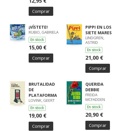
12,95 €
Comprar
¡VÍSTETE!
PIPPI EN LOS
RUBIO, GABRIELA
SIETE MARES
LINDGREN,
En stock
ASTRID
15,00 €
En stock
21,00 €
Comprar
Comprar
BRUTALIDAD
QUERIDA
DE
DEBBIE
FREIDA
PLATAFORMA
MCFADDEN
LOVINK, GEERT
En stock
En stock
20,90 €
19,00 €
Comprar
Comprar