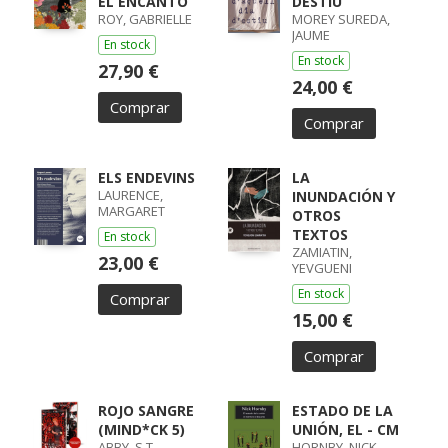
EL ENCANTO
DESTIU
ROY, GABRIELLE
MOREY SUREDA,
JAUME
En stock
En stock
27,90 €
24,00 €
Comprar
Comprar
ELS ENDEVINS
LA
LAURENCE,
INUNDACIÓN Y
MARGARET
OTROS
TEXTOS
En stock
ZAMIATIN,
23,00 €
YEVGUENI
En stock
Comprar
15,00 €
Comprar
ROJO SANGRE
ESTADO DE LA
(MIND*CK 5)
UNIÓN, EL - CM
ABBY, S.T.
HORNBY, NICK