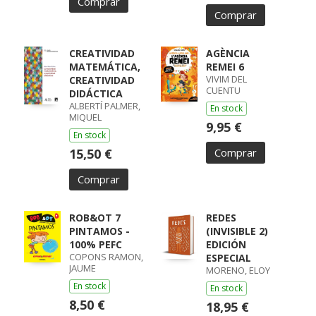
Comprar
Comprar
CREATIVIDAD
AGÈNCIA
MATEMÁTICA,
REMEI 6
VIVIM DEL
CREATIVIDAD
CUENTU
DIDÁCTICA
ALBERTÍ PALMER,
En stock
MIQUEL
9,95 €
En stock
15,50 €
Comprar
Comprar
ROB&OT 7
REDES
PINTAMOS -
(INVISIBLE 2)
100% PEFC
EDICIÓN
COPONS RAMON,
ESPECIAL
JAUME
MORENO, ELOY
En stock
En stock
8,50 €
18,95 €