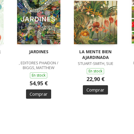
R
JARDINES
LA MENTE BIEN
AJARDINADA
, EDITORES PHAIDON /
STUART-SMITH, SUE
BIGGS, MATTHEW
En stock
En stock
22,90 €
54,95 €
Comprar
Comprar