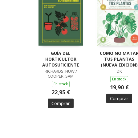
GUÍA DEL
COMO NO MATA
HORTICULTOR
TUS PLANTAS
AUTOSUFICIENTE
(NUEVA EDICION)
RICHARDS, HUW /
DK
COOPER, SAM
En stock
En stock
19,90 €
22,95 €
Comprar
Comprar