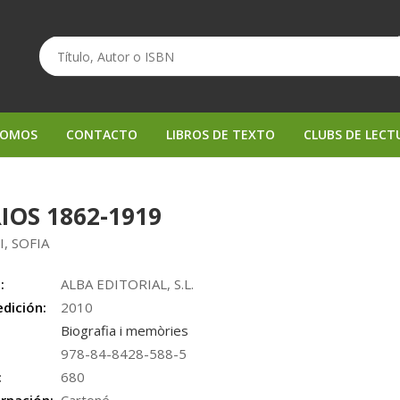
SOMOS
CONTACTO
LIBROS DE TEXTO
CLUBS DE LECT
IOS 1862-1919
, SOFIA
:
ALBA EDITORIAL, S.L.
edición:
2010
Biografia i memòries
978-84-8428-588-5
:
680