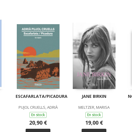
ESCAFARLATA/PICADURA
JANE BIRKIN
N
PUJOL CRUELLS, ADRIÀ
MELTZER, MARISA
En stock
En stock
20,90 €
19,00 €