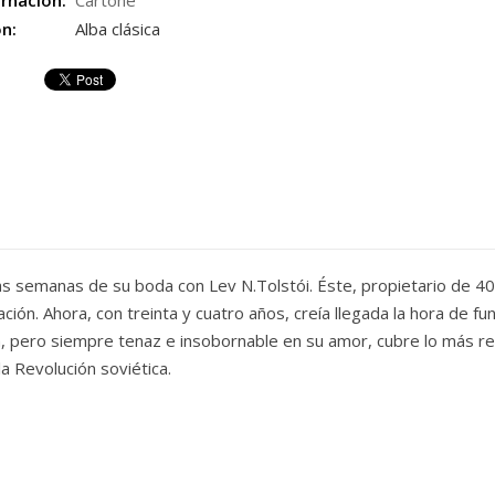
rnación:
Cartoné
ón:
Alba clásica
ocas semanas de su boda con Lev N.Tolstói. Éste, propietario de 4
ción. Ahora, con treinta y cuatro años, creía llegada la hora de fun
a, pero siempre tenaz e insobornable en su amor, cubre lo más re
la Revolución soviética.