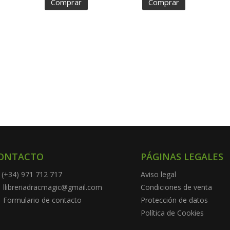
Comprar
Comprar
ONTACTO
PÁGINAS LEGALES
(+34) 971 712 717
Aviso legal
llibreriadracmagic@gmail.com
Condiciones de venta
Formulario de contacto
Protección de datos
Política de Cookies