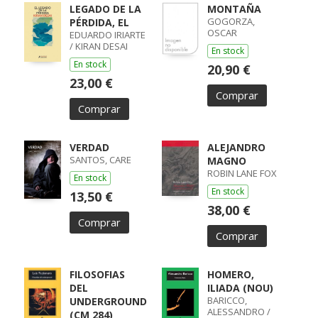
LEGADO DE LA
MONTAÑA
GOGORZA,
PÉRDIDA, EL
OSCAR
EDUARDO IRIARTE
/ KIRAN DESAI
En stock
En stock
20,90 €
23,00 €
Comprar
Comprar
VERDAD
ALEJANDRO
SANTOS, CARE
MAGNO
ROBIN LANE FOX
En stock
En stock
13,50 €
38,00 €
Comprar
Comprar
FILOSOFIAS
HOMERO,
DEL
ILIADA (NOU)
BARICCO,
UNDERGROUND
ALESSANDRO /
(CM 284)