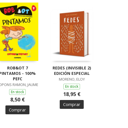
ROB&OT 7
REDES (INVISIBLE 2)
PINTAMOS - 100%
EDICIÓN ESPECIAL
PEFC
MORENO, ELOY
OPONS RAMON, JAUME
En stock
En stock
18,95 €
8,50 €
Comprar
Comprar