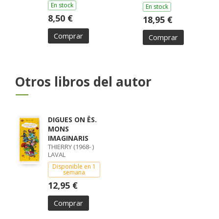
En stock
En stock
8,50 €
18,95 €
Comprar
Comprar
Otros libros del autor
DIGUES ON ËS.
MONS
IMAGINARIS
THIERRY (1968- )
LAVAL
Disponible en 1
semana
12,95 €
Comprar