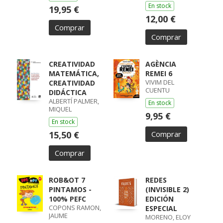
En stock
19,95 €
12,00 €
Comprar
Comprar
CREATIVIDAD
AGÈNCIA
MATEMÁTICA,
REMEI 6
VIVIM DEL
CREATIVIDAD
CUENTU
DIDÁCTICA
ALBERTÍ PALMER,
En stock
MIQUEL
9,95 €
En stock
15,50 €
Comprar
Comprar
ROB&OT 7
REDES
PINTAMOS -
(INVISIBLE 2)
100% PEFC
EDICIÓN
COPONS RAMON,
ESPECIAL
JAUME
MORENO, ELOY