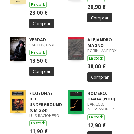
En stock
20,90 €
23,00 €
Comprar
Comprar
VERDAD
ALEJANDRO
SANTOS, CARE
MAGNO
ROBIN LANE FOX
En stock
En stock
13,50 €
38,00 €
Comprar
Comprar
FILOSOFIAS
HOMERO,
DEL
ILIADA (NOU)
BARICCO,
UNDERGROUND
ALESSANDRO /
(CM 284)
ALESSANDRO
LUIS RACIONERO
En stock
BARICCO
En stock
12,90 €
11,90 €