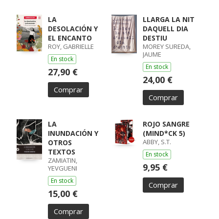
LA
LLARGA LA NIT
DESOLACIÓN Y
DAQUELL DIA
EL ENCANTO
DESTIU
ROY, GABRIELLE
MOREY SUREDA,
JAUME
En stock
En stock
27,90 €
24,00 €
Comprar
Comprar
LA
ROJO SANGRE
INUNDACIÓN Y
(MIND*CK 5)
ABBY, S.T.
OTROS
TEXTOS
En stock
ZAMIATIN,
9,95 €
YEVGUENI
En stock
Comprar
15,00 €
Comprar