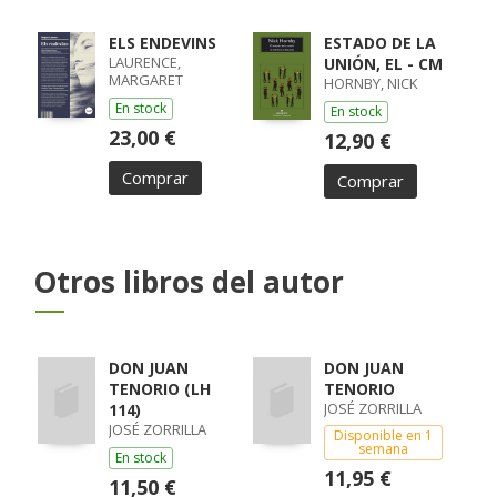
ELS ENDEVINS
ESTADO DE LA
LAURENCE,
UNIÓN, EL - CM
MARGARET
HORNBY, NICK
En stock
En stock
23,00 €
12,90 €
Comprar
Comprar
Otros libros del autor
DON JUAN
DON JUAN
TENORIO (LH
TENORIO
JOSÉ ZORRILLA
114)
JOSÉ ZORRILLA
Disponible en 1
semana
En stock
11,95 €
11,50 €