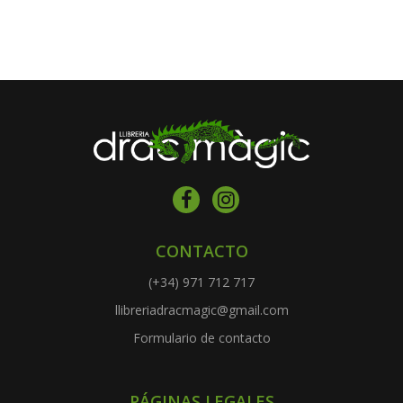
CONTACTO
(+34) 971 712 717
llibreriadracmagic@gmail.com
Formulario de contacto
PÁGINAS LEGALES