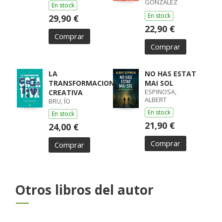
GONZALEZ
En stock
ALVAREZ, CARLOS
En stock
29,90 €
22,90 €
Comprar
Comprar
LA
NO HAS ESTAT
TRANSFORMACION
MAI SOL
ESPINOSA,
CREATIVA
ALBERT
BRU, ÍO
En stock
En stock
21,90 €
24,00 €
Comprar
Comprar
Otros libros del autor