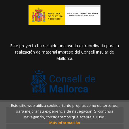
Este proyecto ha recibido una ayuda extraordinaria para la
realización de material impreso del Consell Insular de
Mallorca.
Este sitio web utiliza cookies, tanto propias como de terceros,
2026 ©
Llibreria Drac Màgic
. Todos los Derechos
para mejorar su experiencia de navegación. Si continúa
Reservados |
Grupo Trevenque
Añadir a mi cesta
navegando, consideramos que acepta su uso.
Más información