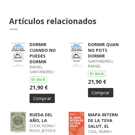
Artículos relacionados
DORMIR
DORMIR QUAN
CUANDO NO
NO POTS
PUEDES
DORMIR
SANTANDREU,
DORMIR
RAFAEL
RAFAEL
SANTANDREU
En stock
En stock
21,90 €
21,90 €
Comprar
Comprar
RUEDA DEL
MAPA INTERN
AÑO, LA
DE LA TEVA
COOK, FIONA /
SALUT, EL
ROUX, JESSICA
COLL, NURIA /