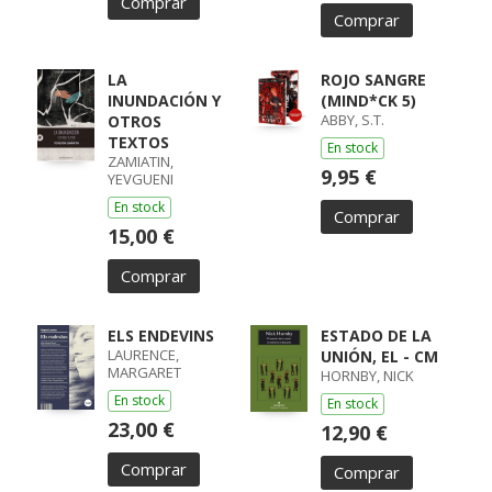
Comprar
Comprar
LA
ROJO SANGRE
INUNDACIÓN Y
(MIND*CK 5)
ABBY, S.T.
OTROS
TEXTOS
En stock
ZAMIATIN,
9,95 €
YEVGUENI
En stock
Comprar
15,00 €
Comprar
ELS ENDEVINS
ESTADO DE LA
LAURENCE,
UNIÓN, EL - CM
MARGARET
HORNBY, NICK
En stock
En stock
23,00 €
12,90 €
Comprar
Comprar