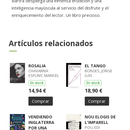
Bartra despliega una inmensa erudición y una
inteligencia mayúscula al servicio del disfrute y el
enriquecimiento del lector. Un libro precioso.
Artículos relacionados
ROSALIA
EL TANGO
CHAVARRIA
BORGES, JORGE
ESPUNY, MARICEL
LUIS
En stock
En stock
14,94 €
18,90 €
Comprar
Comprar
VENDIENDO
NOU ELOGIS DE
INGLATERRA
L'IMPARELL
POU, EDI
POR UNA