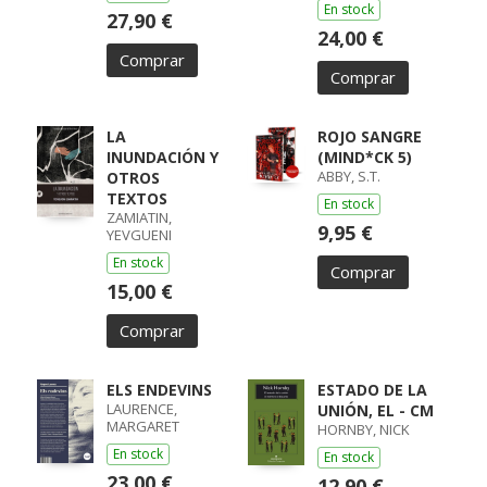
En stock
27,90 €
24,00 €
Comprar
Comprar
LA
ROJO SANGRE
INUNDACIÓN Y
(MIND*CK 5)
ABBY, S.T.
OTROS
TEXTOS
En stock
ZAMIATIN,
9,95 €
YEVGUENI
En stock
Comprar
15,00 €
Comprar
ELS ENDEVINS
ESTADO DE LA
LAURENCE,
UNIÓN, EL - CM
MARGARET
HORNBY, NICK
En stock
En stock
23,00 €
12,90 €