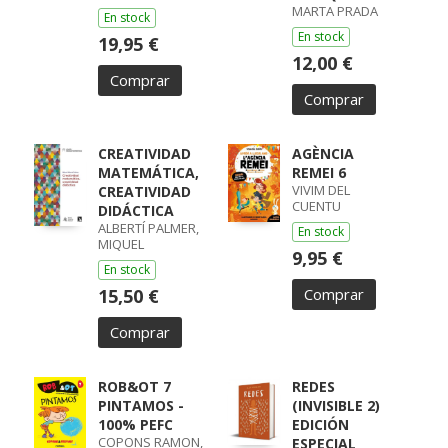
MARTA PRADA
En stock
En stock
19,95 €
12,00 €
Comprar
Comprar
CREATIVIDAD
AGÈNCIA
MATEMÁTICA,
REMEI 6
VIVIM DEL
CREATIVIDAD
CUENTU
DIDÁCTICA
ALBERTÍ PALMER,
En stock
MIQUEL
9,95 €
En stock
15,50 €
Comprar
Comprar
ROB&OT 7
REDES
PINTAMOS -
(INVISIBLE 2)
100% PEFC
EDICIÓN
COPONS RAMON,
ESPECIAL