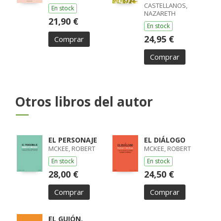
XENIA / BOJ,
CASTELLANOS,
En stock
LAURA
NAZARETH
21,90 €
En stock
24,95 €
Comprar
Comprar
Otros libros del autor
EL PERSONAJE
EL DIÁLOGO
MCKEE, ROBERT
MCKEE, ROBERT
En stock
En stock
28,00 €
24,50 €
Comprar
Comprar
EL GUIÓN.