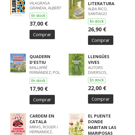
VILAGRASA
LITERATURA
GRANDIA, ALBERT
ALBA RICO,
SANTIAGO
En stock
En stock
37,00 €
26,90 €
Comprar
Comprar
QUADERN
LLENGÜES
D'ESTIU
VIVES
MALLAFRÉ
AUTORS
FERNÀNDEZ, POL
DIVERSOS,
/ BACH FABREGÓ,
En stock
En stock
XAVIER /
22,00 €
17,90 €
Comprar
Comprar
CARDEM EN
EL PUENTE
CATALA
DONDE
MIRAS, ROGER /
HABITAN LAS
HERNANDEZ,
MARIPOSAS