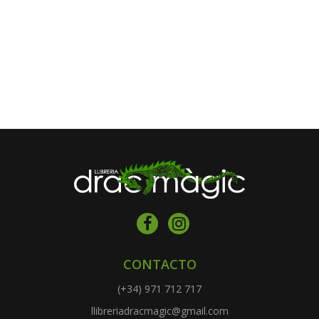
CONTACTO
(+34) 971 712 717
llibreriadracmagic@gmail.com