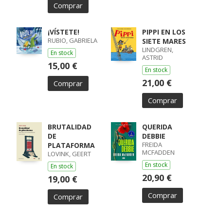
Comprar
¡VÍSTETE!
PIPPI EN LOS
RUBIO, GABRIELA
SIETE MARES
LINDGREN,
En stock
ASTRID
15,00 €
En stock
21,00 €
Comprar
Comprar
BRUTALIDAD
QUERIDA
DE
DEBBIE
FREIDA
PLATAFORMA
MCFADDEN
LOVINK, GEERT
En stock
En stock
20,90 €
19,00 €
Comprar
Comprar