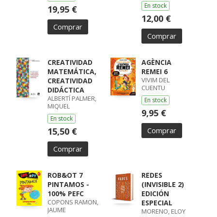
En stock
19,95 €
12,00 €
Comprar
Comprar
CREATIVIDAD
AGÈNCIA
MATEMÁTICA,
REMEI 6
VIVIM DEL
CREATIVIDAD
CUENTU
DIDÁCTICA
ALBERTÍ PALMER,
En stock
MIQUEL
9,95 €
En stock
15,50 €
Comprar
Comprar
ROB&OT 7
REDES
PINTAMOS -
(INVISIBLE 2)
100% PEFC
EDICIÓN
COPONS RAMON,
ESPECIAL
JAUME
MORENO, ELOY