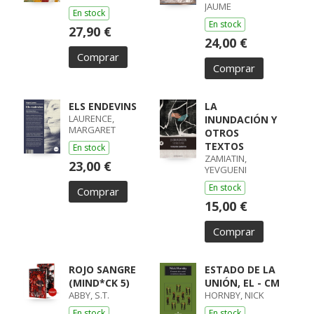
JAUME
En stock
En stock
27,90 €
24,00 €
Comprar
Comprar
ELS ENDEVINS
LA
LAURENCE,
INUNDACIÓN Y
MARGARET
OTROS
TEXTOS
En stock
ZAMIATIN,
23,00 €
YEVGUENI
En stock
Comprar
15,00 €
Comprar
ROJO SANGRE
ESTADO DE LA
(MIND*CK 5)
UNIÓN, EL - CM
ABBY, S.T.
HORNBY, NICK
En stock
En stock