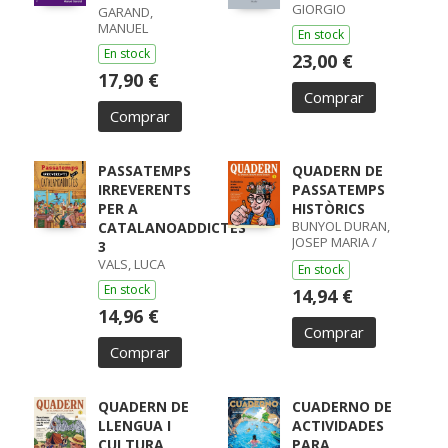
GIORGIO
GARAND,
MANUEL
En stock
En stock
23,00 €
17,90 €
Comprar
Comprar
PASSATEMPS
QUADERN DE
IRREVERENTS
PASSATEMPS
PER A
HISTÒRICS
BUNYOL DURAN,
CATALANOADDICTES
JOSEP MARIA /
3
GUIBO,
VALS, LUCA
En stock
En stock
14,94 €
14,96 €
Comprar
Comprar
QUADERN DE
CUADERNO DE
LLENGUA I
ACTIVIDADES
CULTURA
PARA