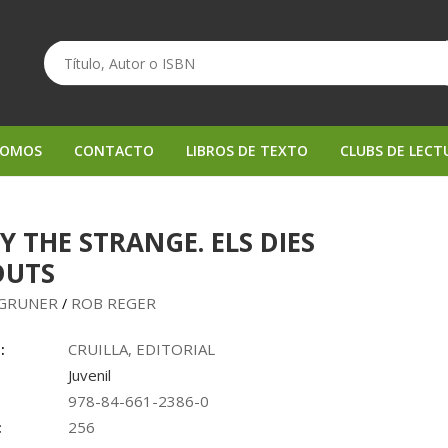
SOMOS
CONTACTO
LIBROS DE TEXTO
CLUBS DE LECT
Y THE STRANGE. ELS DIES
DUTS
 GRUNER
ROB REGER
/
:
CRUILLA, EDITORIAL
Juvenil
978-84-661-2386-0
:
256