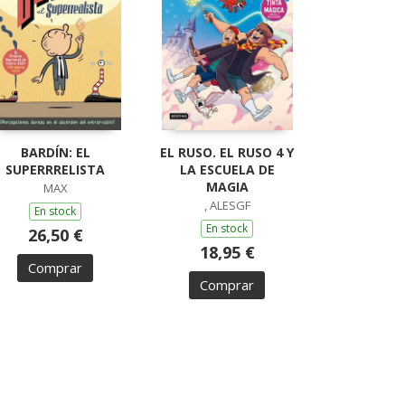
BARDÍN: EL
EL RUSO. EL RUSO 4 Y
SUPERRRELISTA
LA ESCUELA DE
MAGIA
MAX
, ALESGF
En stock
En stock
26,50 €
18,95 €
Comprar
Comprar