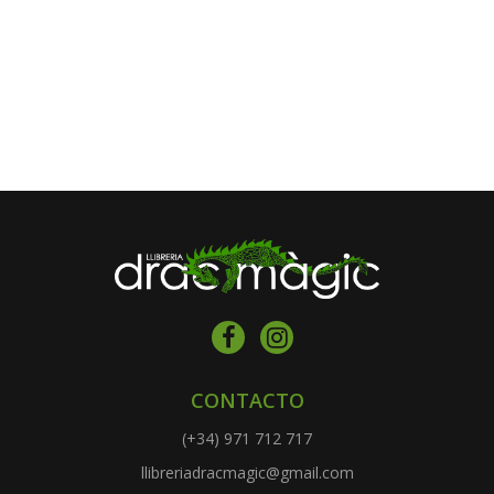
CONTACTO
(+34) 971 712 717
llibreriadracmagic@gmail.com