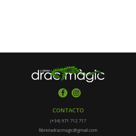
CONTACTO
(+34) 971 712 717
llibreriadracmagic@gmail.com