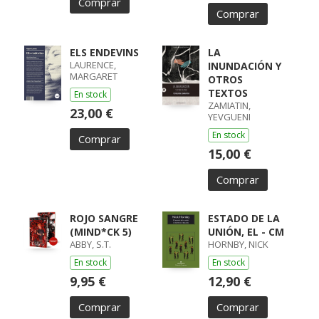
Comprar
Comprar
ELS ENDEVINS
LA
LAURENCE,
INUNDACIÓN Y
MARGARET
OTROS
TEXTOS
En stock
ZAMIATIN,
23,00 €
YEVGUENI
En stock
Comprar
15,00 €
Comprar
ROJO SANGRE
ESTADO DE LA
(MIND*CK 5)
UNIÓN, EL - CM
ABBY, S.T.
HORNBY, NICK
En stock
En stock
9,95 €
12,90 €
Comprar
Comprar