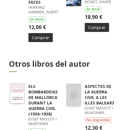
MORET, XAVIER
FACES
HERRANZ
En stock
HAMMER, ALBERT
18,90 €
En stock
12,00 €
Comprar
Comprar
Otros libros del autor
ELS
ASPECTES DE
BOMBARDEIGS
LA GUERRA
DE MALLORCA
CIVIL A LES
DURANT LA
ILLES BALEARS
JOSEP MASSOT I
GUERRA CIVIL
MUNTANER
(1936-1938)
JOSEP MASSOT I
No disponible
MUNTANER
12,30 €