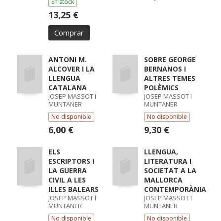
En stock
13,25 €
Comprar
ANTONI M.
SOBRE GEORGE
ALCOVER I LA
BERNANOS I
LLENGUA
ALTRES TEMES
CATALANA
POLÈMICS
JOSEP MASSOT I
JOSEP MASSOT I
MUNTANER
MUNTANER
No disponible
No disponible
6,00 €
9,30 €
ELS
LLENGUA,
ESCRIPTORS I
LITERATURA I
LA GUERRA
SOCIETAT A LA
CIVIL A LES
MALLORCA
ILLES BALEARS
CONTEMPORÀNIA
JOSEP MASSOT I
JOSEP MASSOT I
MUNTANER
MUNTANER
No disponible
No disponible