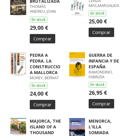
CERDÀ
BRUTALIZADA
MAS,MARGALIDA
THOMÀS
ANDREU, JOAN
En stock
MARIA
En stock
25,00 €
29,00 €
Comprar
Comprar
PEDRA A
GUERRA DE
PEDRA. LA
INFANCIA Y DE
CONSTRUCCIO
ESPAÑA
RAMONDINO,
A MALLORCA
FABRIZIA
MOREY, BERNAT
En stock
En stock
26,95 €
24,00 €
Comprar
Comprar
MAJORCA, THE
MENORCA,
ISLAND OF A
L'ILLA
THOUSAND
SOMIADA