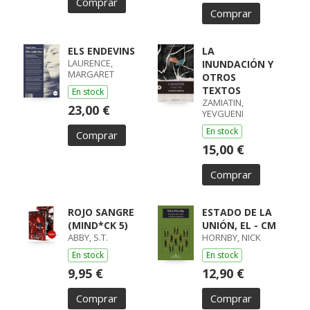
Comprar
Comprar
ELS ENDEVINS
LA
LAURENCE,
INUNDACIÓN Y
MARGARET
OTROS
TEXTOS
En stock
ZAMIATIN,
23,00 €
YEVGUENI
En stock
Comprar
15,00 €
Comprar
ROJO SANGRE
ESTADO DE LA
(MIND*CK 5)
UNIÓN, EL - CM
ABBY, S.T.
HORNBY, NICK
En stock
En stock
9,95 €
12,90 €
Comprar
Comprar