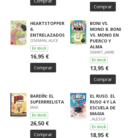
Comprar
Comprar
HEARTSTOPPER
BONI VS.
6.
MONO 8. BONI
ENTRELAZADOS
VS. MONO EN
OSEMAN, ALICE
PUERCO Y
ALMA
En stock
SMART, JAMIE
16,95 €
En stock
Comprar
13,95 €
Comprar
BARDÍN: EL
EL RUSO. EL
SUPERRRELISTA
RUSO 4 Y LA
MAX
ESCUELA DE
MAGIA
En stock
, ALESGF
26,50 €
En stock
Comprar
18,95 €