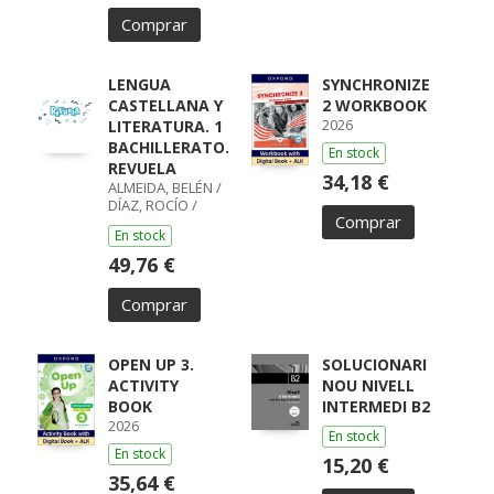
Comprar
LENGUA
SYNCHRONIZE
CASTELLANA Y
2 WORKBOOK
2026
LITERATURA. 1
BACHILLERATO.
En stock
REVUELA
34,18 €
ALMEIDA, BELÉN /
DÍAZ, ROCÍO /
Comprar
GUMIEL, SILVIA /
En stock
PÉREZ, ISABEL /
BOYANO,
49,76 €
RICARDO / LODÍN,
PATRICIA /
Comprar
ZUBICOA
ARRAIZA, MARÍA /
MONCAYOLA,
ELENA / ECHEVA
OPEN UP 3.
SOLUCIONARI
ACTIVITY
NOU NIVELL
BOOK
INTERMEDI B2
2026
En stock
En stock
15,20 €
35,64 €