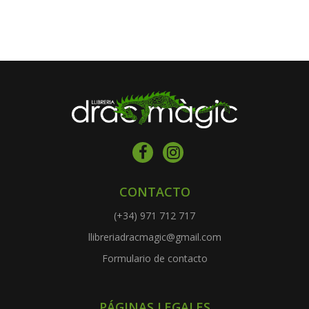
CONTACTO
(+34) 971 712 717
llibreriadracmagic@gmail.com
Formulario de contacto
PÁGINAS LEGALES