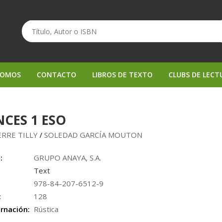
SOMOS
CONTACTO
LIBROS DE TEXTO
CLUBS DE LECT
CES 1 ESO
ERRE TILLY
SOLEDAD GARCÍA MOUTON
/
:
GRUPO ANAYA, S.A.
Text
978-84-207-6512-9
:
128
rnación:
Rústica