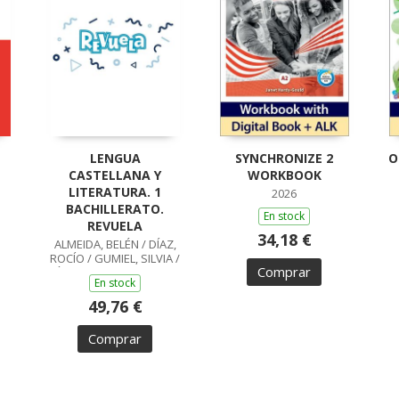
LENGUA
SYNCHRONIZE 2
O
CASTELLANA Y
WORKBOOK
LITERATURA. 1
2026
BACHILLERATO.
En stock
REVUELA
34,18 €
ALMEIDA, BELÉN / DÍAZ,
ROCÍO / GUMIEL, SILVIA /
Comprar
PÉREZ, ISABEL / BOYANO,
En stock
RICARDO / LODÍN,
PATRICIA / ZUBICOA
49,76 €
ARRAIZA, MARÍA /
MONCAYOLA, ELENA /
Comprar
ECHEVA