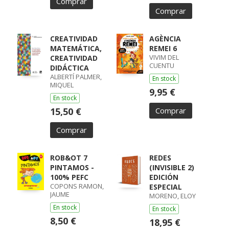
Comprar
Comprar
CREATIVIDAD
AGÈNCIA
MATEMÁTICA,
REMEI 6
VIVIM DEL
CREATIVIDAD
CUENTU
DIDÁCTICA
ALBERTÍ PALMER,
En stock
MIQUEL
9,95 €
En stock
15,50 €
Comprar
Comprar
ROB&OT 7
REDES
PINTAMOS -
(INVISIBLE 2)
100% PEFC
EDICIÓN
COPONS RAMON,
ESPECIAL
JAUME
MORENO, ELOY
En stock
En stock
8,50 €
18,95 €