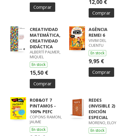
12,00 €
Comprar
Comprar
CREATIVIDAD
AGÈNCIA
MATEMÁTICA,
REMEI 6
VIVIM DEL
CREATIVIDAD
CUENTU
DIDÁCTICA
ALBERTÍ PALMER,
En stock
MIQUEL
9,95 €
En stock
15,50 €
Comprar
Comprar
ROB&OT 7
REDES
PINTAMOS -
(INVISIBLE 2)
100% PEFC
EDICIÓN
COPONS RAMON,
ESPECIAL
JAUME
MORENO, ELOY
En stock
En stock