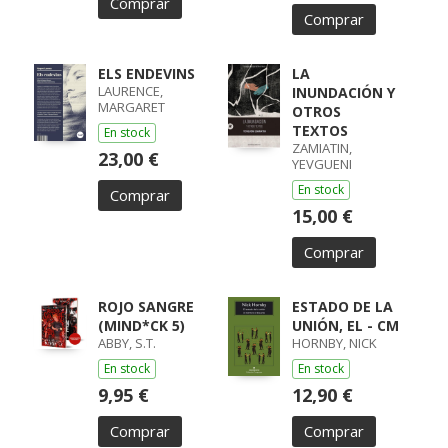
Comprar
Comprar
ELS ENDEVINS
LA
LAURENCE,
INUNDACIÓN Y
MARGARET
OTROS
TEXTOS
En stock
ZAMIATIN,
23,00 €
YEVGUENI
En stock
Comprar
15,00 €
Comprar
ROJO SANGRE
ESTADO DE LA
(MIND*CK 5)
UNIÓN, EL - CM
ABBY, S.T.
HORNBY, NICK
En stock
En stock
9,95 €
12,90 €
Comprar
Comprar