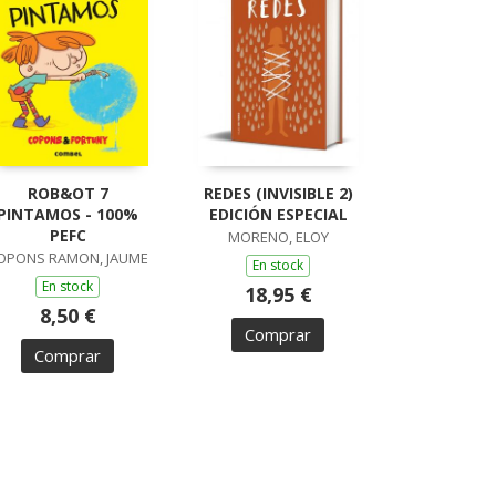
ROB&OT 7
REDES (INVISIBLE 2)
PINTAMOS - 100%
EDICIÓN ESPECIAL
PEFC
MORENO, ELOY
OPONS RAMON, JAUME
En stock
En stock
18,95 €
8,50 €
Comprar
Comprar