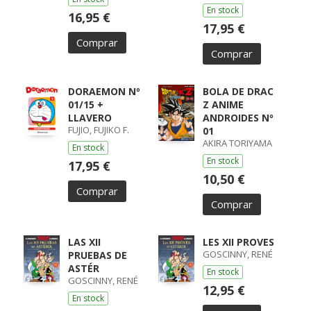
En stock
16,95 €
17,95 €
Comprar
Comprar
DORAEMON Nº
BOLA DE DRAC
01/15 +
Z ANIME
LLAVERO
ANDROIDES Nº
FUJIO, FUJIKO F.
01
AKIRA TORIYAMA
En stock
En stock
17,95 €
10,50 €
Comprar
Comprar
LAS XII
LES XII PROVES
GOSCINNY, RENÉ
PRUEBAS DE
ASTÉR
En stock
GOSCINNY, RENÉ
12,95 €
En stock