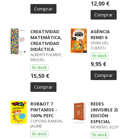
12,00 €
Comprar
Comprar
CREATIVIDAD
AGÈNCIA
MATEMÁTICA,
REMEI 6
VIVIM DEL
CREATIVIDAD
CUENTU
DIDÁCTICA
ALBERTÍ PALMER,
En stock
MIQUEL
9,95 €
En stock
15,50 €
Comprar
Comprar
ROB&OT 7
REDES
PINTAMOS -
(INVISIBLE 2)
100% PEFC
EDICIÓN
COPONS RAMON,
ESPECIAL
JAUME
MORENO, ELOY
En stock
En stock