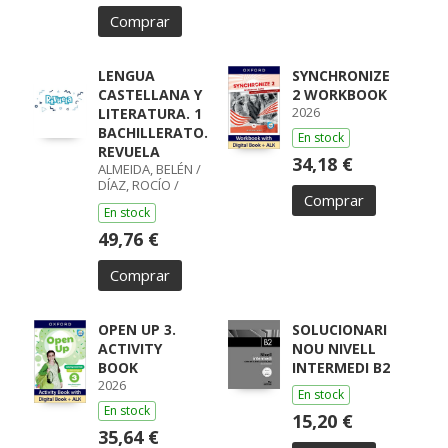
Comprar
LENGUA
SYNCHRONIZE
CASTELLANA Y
2 WORKBOOK
2026
LITERATURA. 1
BACHILLERATO.
En stock
REVUELA
34,18 €
ALMEIDA, BELÉN /
DÍAZ, ROCÍO /
Comprar
GUMIEL, SILVIA /
En stock
PÉREZ, ISABEL /
BOYANO,
49,76 €
RICARDO / LODÍN,
PATRICIA /
Comprar
ZUBICOA
ARRAIZA, MARÍA /
MONCAYOLA,
ELENA / ECHEVA
OPEN UP 3.
SOLUCIONARI
ACTIVITY
NOU NIVELL
BOOK
INTERMEDI B2
2026
En stock
En stock
15,20 €
35,64 €