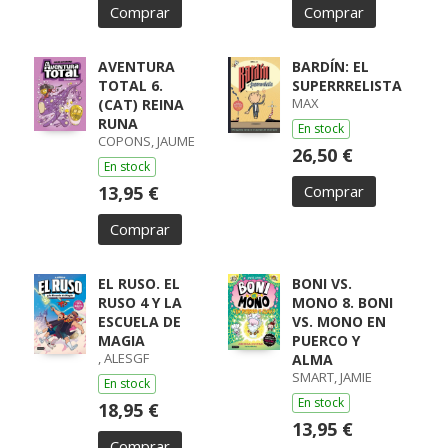
Comprar
Comprar
AVENTURA
BARDÍN: EL
TOTAL 6.
SUPERRRELISTA
MAX
(CAT) REINA
RUNA
En stock
COPONS, JAUME
26,50 €
En stock
13,95 €
Comprar
Comprar
EL RUSO. EL
BONI VS.
RUSO 4 Y LA
MONO 8. BONI
ESCUELA DE
VS. MONO EN
MAGIA
PUERCO Y
, ALESGF
ALMA
SMART, JAMIE
En stock
En stock
18,95 €
13,95 €
Comprar