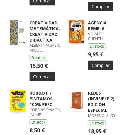
Comprar
Comprar
CREATIVIDAD
AGÈNCIA
MATEMÁTICA,
REMEI 6
VIVIM DEL
CREATIVIDAD
CUENTU
DIDÁCTICA
ALBERTÍ PALMER,
En stock
MIQUEL
9,95 €
En stock
15,50 €
Comprar
Comprar
ROB&OT 7
REDES
PINTAMOS -
(INVISIBLE 2)
100% PEFC
EDICIÓN
COPONS RAMON,
ESPECIAL
JAUME
MORENO, ELOY
En stock
En stock
8,50 €
18,95 €