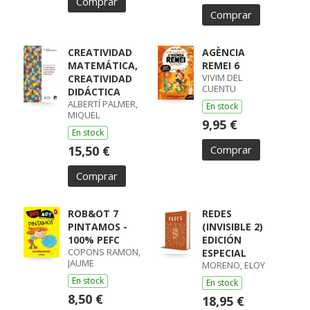
Comprar
Comprar
CREATIVIDAD
AGÈNCIA
MATEMÁTICA,
REMEI 6
VIVIM DEL
CREATIVIDAD
CUENTU
DIDÁCTICA
ALBERTÍ PALMER,
En stock
MIQUEL
9,95 €
En stock
15,50 €
Comprar
Comprar
ROB&OT 7
REDES
PINTAMOS -
(INVISIBLE 2)
100% PEFC
EDICIÓN
COPONS RAMON,
ESPECIAL
JAUME
MORENO, ELOY
En stock
En stock
8,50 €
18,95 €