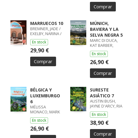
Comprar
MARRUECOS 10
MÚNICH,
BREMNER, JADE /
BAVIERA Y LA
EXELBY, NARINA /
SELVA NEGRA 5
GILBERT, SARAH /
MARC DI DUCA,
En stock
RANGER, HELEN /
KAT BARBER,
STEVENS, TARA
29,90 €
ANTHONY HAM,
En stock
KERRY
Comprar
26,90 €
Comprar
BÉLGICA Y
SURESTE
LUXEMBURGO
ASIÁTICO 7
AUSTIN BUSH,
6
JAYNE D'ARCY, RIA
MÉLISSA
DE JONG, DAVID
MONACO, MARK
En stock
ELLIOTT, HELENA
En stock
SMITH
38,90 €
26,90 €
Comprar