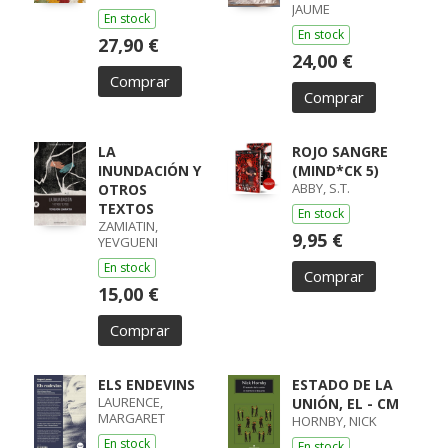
JAUME
En stock
En stock
27,90 €
24,00 €
Comprar
Comprar
LA
ROJO SANGRE
INUNDACIÓN Y
(MIND*CK 5)
ABBY, S.T.
OTROS
TEXTOS
En stock
ZAMIATIN,
9,95 €
YEVGUENI
En stock
Comprar
15,00 €
Comprar
ELS ENDEVINS
ESTADO DE LA
LAURENCE,
UNIÓN, EL - CM
MARGARET
HORNBY, NICK
En stock
En stock