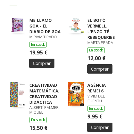
ME LLAMO
EL BOTÓ
GOA - EL
VERMELL.
DIARIO DE GOA
L'ENZO TÉ
MIRIAM TIRADO
REBEQUERIES
MARTA PRADA
En stock
En stock
19,95 €
12,00 €
Comprar
Comprar
CREATIVIDAD
AGÈNCIA
MATEMÁTICA,
REMEI 6
VIVIM DEL
CREATIVIDAD
CUENTU
DIDÁCTICA
ALBERTÍ PALMER,
En stock
MIQUEL
9,95 €
En stock
15,50 €
Comprar